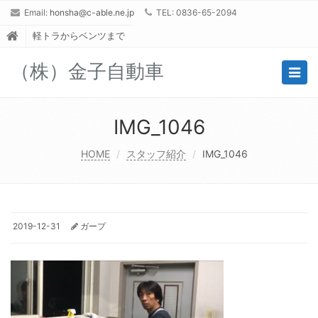
Email:
honsha@c-able.ne.jp
TEL: 0836-65-2094
軽トラからベンツまで
（株）金子自動車
Togg
navig
IMG_1046
HOME
スタッフ紹介
IMG_1046
2019-12-31
ガープ