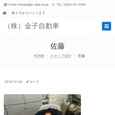
Email:
honsha@c-able.ne.jp
TEL: 0836-65-2094
軽トラからベンツまで
（株）金子自動車
Togg
navig
佐藤
HOME
スタッフ紹介
佐藤
2019-12-30
ガープ