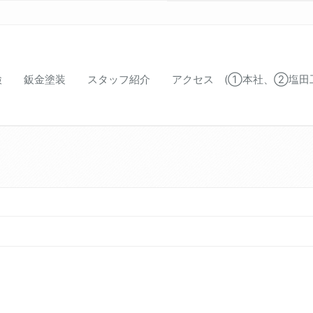
検
鈑金塗装
スタッフ紹介
アクセス (①本社、②塩田