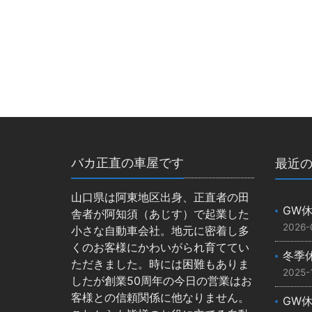
バカ正直の車屋です
最近
山口県は阿東地区出身、正直者の田
GW
舎者が阿知須（あじす）で起業した
2026-
小さな自動車会社。地元に密着し多
くのお客様にかわいがられ育ててい
冬季
ただきました。時には困難もありま
2025-
したが創業50周年の今日の営業はお
客様との信頼関係に他なりません。
GW