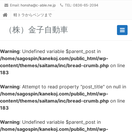
Email:
honsha@c-able.ne.jp
TEL: 0836-65-2094
軽トラからベンツまで
（株）金子自動車
Togg
navig
Warning
: Undefined variable $parent_post in
/home/sagospin/kanekoj.com/public_html/wp-
content/themes/saitama/inc/bread-crumb.php
on line
183
Warning
: Attempt to read property "post_title" on null in
/home/sagospin/kanekoj.com/public_html/wp-
content/themes/saitama/inc/bread-crumb.php
on line
183
Warning
: Undefined variable $parent_post in
/home/sagospin/kanekoj.com/public_html/wp-