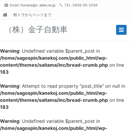
Email:
honsha@c-able.ne.jp
TEL: 0836-65-2094
軽トラからベンツまで
（株）金子自動車
Togg
navig
Warning
: Undefined variable $parent_post in
/home/sagospin/kanekoj.com/public_html/wp-
content/themes/saitama/inc/bread-crumb.php
on line
183
Warning
: Attempt to read property "post_title" on null in
/home/sagospin/kanekoj.com/public_html/wp-
content/themes/saitama/inc/bread-crumb.php
on line
183
Warning
: Undefined variable $parent_post in
/home/sagospin/kanekoj.com/public_html/wp-