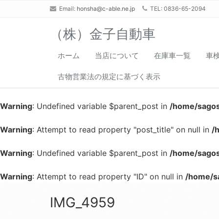
Email:
honsha@c-able.ne.jp
TEL: 0836-65-2094
（株）金子自動車
ホーム
当店について
在庫車一覧
車
古物営業法の規定に基づく表示
Warning
: Undefined variable $parent_post in
/home/sagos
Warning
: Attempt to read property "post_title" on null in
/
Warning
: Undefined variable $parent_post in
/home/sagos
Warning
: Attempt to read property "ID" on null in
/home/s
IMG_4959