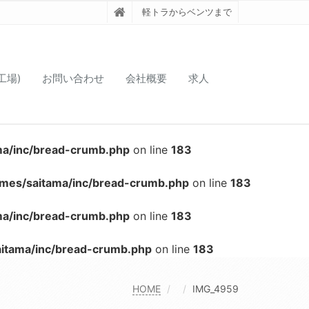
軽トラからベンツまで
工場)
お問い合わせ
会社概要
求人
ma/inc/bread-crumb.php
on line
183
emes/saitama/inc/bread-crumb.php
on line
183
ma/inc/bread-crumb.php
on line
183
aitama/inc/bread-crumb.php
on line
183
HOME
IMG_4959