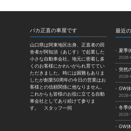
バカ正直の車屋です
最近
山口県は阿東地区出身、正直者の田
夏季
舎者が阿知須（あじす）で起業した
2026-
小さな自動車会社。地元に密着し多
くのお客様にかわいがられ育ててい
突然
ただきました。時には困難もありま
2026-
したが創業50周年の今日の営業はお
客様との信頼関係に他なりません。
GW
これからも皆様のお役に立てる自動
2026-
車会社としてあり続けて参りま
冬季
す。 スタッフ一同
2025-
GW