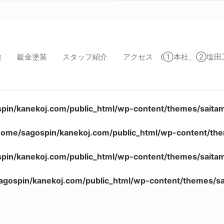
検
鈑金塗装
スタッフ紹介
アクセス (①本社、②塩田
pin/kanekoj.com/public_html/wp-content/themes/saita
home/sagospin/kanekoj.com/public_html/wp-content/th
pin/kanekoj.com/public_html/wp-content/themes/saita
agospin/kanekoj.com/public_html/wp-content/themes/s