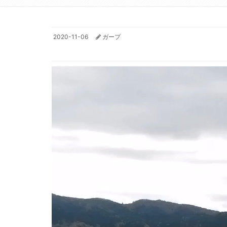
2020-11-06
ガープ
動
画
プ
レ
ー
ヤ
ー