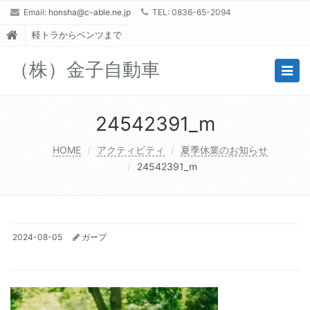
Email:
honsha@c-able.ne.jp
TEL: 0836-65-2094
軽トラからベンツまで
（株）金子自動車
Togg
navig
24542391_m
HOME
アクティビティ
夏季休業のお知らせ
24542391_m
2024-08-05
ガープ