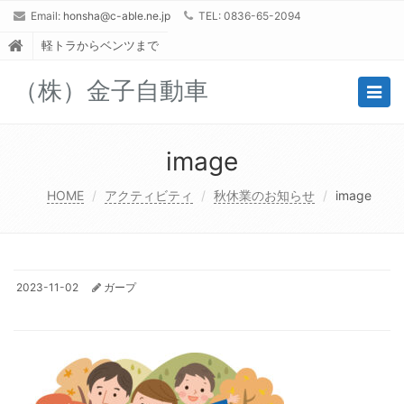
Email:
honsha@c-able.ne.jp
TEL: 0836-65-2094
軽トラからベンツまで
（株）金子自動車
Togg
navig
image
HOME
アクティビティ
秋休業のお知らせ
image
2023-11-02
ガープ