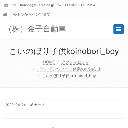
Email:
honsha@c-able.ne.jp
TEL: 0836-65-2094
軽トラからベンツまで
（株）金子自動車
Togg
navig
こいのぼり子供koinobori_boy
HOME
アクティビティ
ゴールデンウィーク休業のお知らせ
こいのぼり子供koinobori_boy
2023-04-24
ガープ