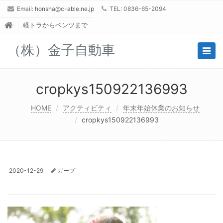
Email:
honsha@c-able.ne.jp
TEL: 0836-65-2094
軽トラからベンツまで
（株）金子自動車
Togg
navig
cropkys150922136993
HOME
アクティビティ
年末年始休業のお知らせ
cropkys150922136993
2020-12-29
ガープ