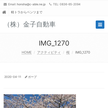
Email:
honsha@c-able.ne.jp
TEL: 0836-65-2094
軽トラからベンツまで
（株）金子自動車
Togg
navig
IMG_1270
HOME
アクティビティ
桜
IMG_1270
2020-04-11
ガープ