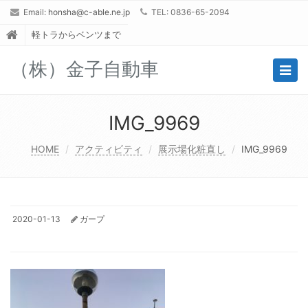
Email:
honsha@c-able.ne.jp
TEL: 0836-65-2094
軽トラからベンツまで
（株）金子自動車
Togg
navig
IMG_9969
HOME
アクティビティ
展示場化粧直し
IMG_9969
2020-01-13
ガープ