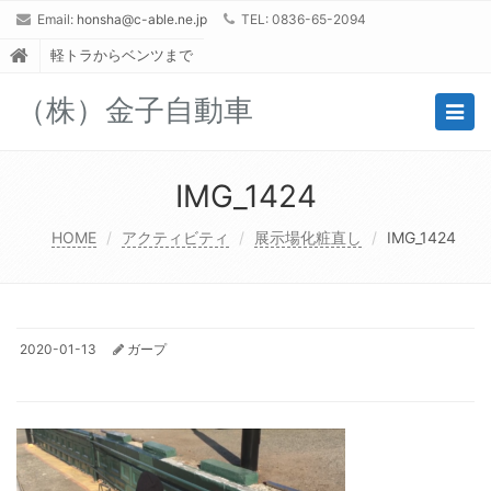
Email:
honsha@c-able.ne.jp
TEL: 0836-65-2094
軽トラからベンツまで
（株）金子自動車
Togg
navig
IMG_1424
HOME
アクティビティ
展示場化粧直し
IMG_1424
2020-01-13
ガープ