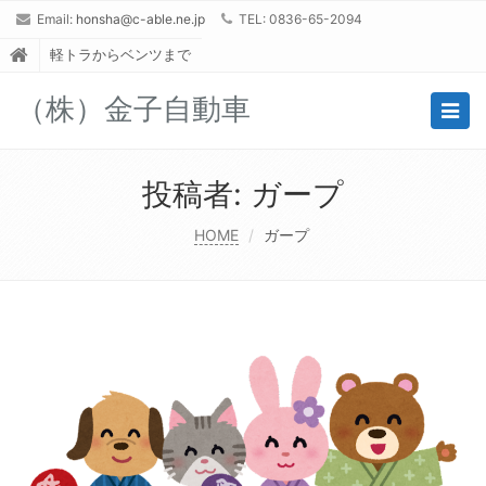
Email:
honsha@c-able.ne.jp
TEL: 0836-65-2094
軽トラからベンツまで
（株）金子自動車
Togg
navig
投稿者:
ガープ
HOME
ガープ